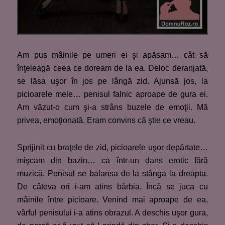
Am pus mâinile pe umeri ei şi apăsam… cât să
înţeleagă ceea ce doream de la ea. Deloc deranjată,
se lăsa uşor în jos pe lângă zid. Ajunsă jos, la
picioarele mele… penisul falnic aproape de gura ei.
Am văzut-o cum şi-a strâns buzele de emoţii. Mă
privea, emoţionată. Eram convins că ştie ce vreau.
Sprijinit cu braţele de zid, picioarele uşor depărtate…
mişcam din bazin… ca într-un dans erotic fără
muzică. Penisul se balansa de la stânga la dreapta.
De câteva ori i-am atins bărbia. Încă se juca cu
mâinile între picioare. Venind mai aproape de ea,
vârful penisului i-a atins obrazul. A deschis uşor gura,