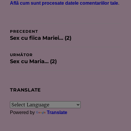
Află cum sunt procesate datele comentariilor tale
.
Navigare
PRECEDENT
Sex cu fiica Mariei… (2)
Articolul
în
anterior:
articole
URMĂTOR
Sex cu Maria… (2)
Articolul
următor:
TRANSLATE
Powered by
Translate