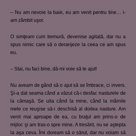
– Nu am nevoie la baie, eu am venit pentru tine… i-
am zâmbit uşor.
O simţeam cum tremură, devenise agitată, dar nu a
spus nimic care să o deranjeze la ceea ce am spus
eu.
– Stai, nu faci bine, dă-mi voie să te ajut!
Nu aveam de gând să o ajut să se îmbrace, ci invers.
Şi-a dat seama când a văzut că-i desfac nasturele de
la cămaşă. Se uita când la mine, când la mâinile
mele ce reuşise să-i deschisă al doilea nasture. Am
venit mai aproape de ea, cu braţul am prins-o de
mijloc şi am tras-o spre mine. A tresărit, nu se aştepta
la aşa ceva. Îmi doream să o sărut, dar nu voiam să