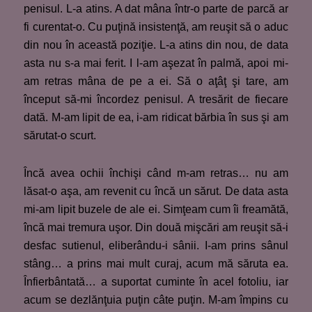
penisul. L-a atins. A dat mâna într-o parte de parcă ar
fi curentat-o. Cu puţină insistenţă, am reuşit să o aduc
din nou în această poziţie. L-a atins din nou, de data
asta nu s-a mai ferit. I l-am aşezat în palmă, apoi mi-
am retras mâna de pe a ei. Să o aţâţ şi tare, am
început să-mi încordez penisul. A tresărit de fiecare
dată. M-am lipit de ea, i-am ridicat bărbia în sus şi am
sărutat-o scurt.
Încă avea ochii închişi când m-am retras… nu am
lăsat-o aşa, am revenit cu încă un sărut. De data asta
mi-am lipit buzele de ale ei. Simţeam cum îi freamătă,
încă mai tremura uşor. Din două mişcări am reuşit să-i
desfac sutienul, eliberându-i sânii. I-am prins sânul
stâng… a prins mai mult curaj, acum mă săruta ea.
Înfierbântată… a suportat cuminte în acel fotoliu, iar
acum se dezlănţuia puţin câte puţin. M-am împins cu