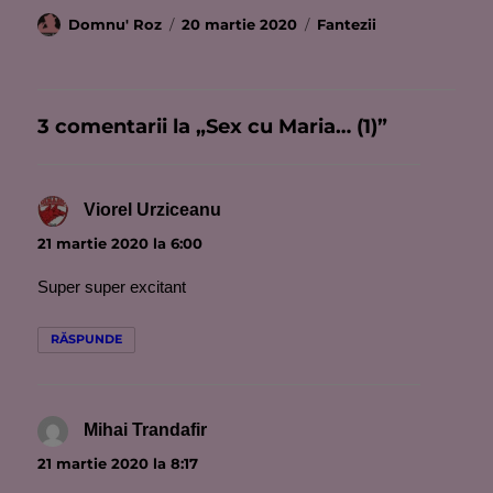
Autor
Publicat
Categorii
Domnu' Roz
20 martie 2020
Fantezii
pe
3 comentarii la „Sex cu Maria… (1)”
Viorel Urziceanu
spune:
21 martie 2020 la 6:00
Super super excitant
RĂSPUNDE
Mihai Trandafir
spune:
21 martie 2020 la 8:17