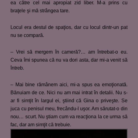
ea către cel mai apropiat zid liber. M-a prins cu
braţele şi mă strângea tare.
Locul era destul de spaţios, dar cu locul dintr-un pat
nu se compară.
– Vrei să mergem în cameră?… am întrebat-o eu.
Ceva îmi spunea că nu va dori asta, dar mi-a venit să
întreb.
– Mai bine rămânem aici, mi-a spus ea emoţionată.
Bănuiam de ce. Nici nu am mai intrat în detalii. Nu s-
ar fi simţit în largul ei, ştiind că Gina o priveşte. Se
juca cu penisul meu, frecându-l uşor. Am sărutat-o din
nou… scurt. Nu ştiam cum va reacţiona la ce urma să
fac, dar am simţit că trebuie.