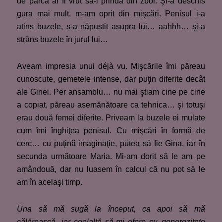
de parcă ar fi vrut să-l prindă din zbor. Şi-a deschis
gura mai mult, m-am oprit din mişcări. Penisul i-a
atins buzele, s-a năpustit asupra lui… aahhh… şi-a
strâns buzele în jurul lui…
Aveam impresia unui déjà vu. Mişcările îmi păreau
cunoscute, gemetele intense, dar puţin diferite decât
ale Ginei. Per ansamblu… nu mai ştiam cine pe cine
a copiat, păreau asemănătoare ca tehnica… şi totuşi
erau două femei diferite. Priveam la buzele ei mulate
cum îmi înghiţea penisul. Cu mişcări în formă de
cerc… cu puţină imaginaţie, putea să fie Gina, iar în
secunda următoare Maria. Mi-am dorit să le am pe
amândouă, dar nu luasem în calcul că nu pot să le
am în acelaşi timp.
Una să mă sugă la început, ca apoi să mă
călărească, iar cealaltă să-mi ofere cu generozitate