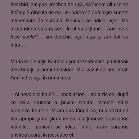
deschid, am pus urechea de uşă, să încerc aflu ce se
întâmplă dincolo de ea. Îmi părea că aud nişte sunete
interesante, în surdină. Penisul se ridica uşor. Mă
incita ideea să o găsesc în plină acţiune…
oare ce o
face acolo?
… am deschis uşor uşa şi am dat să
intru…
Maria m-a simţit, hainele uşor dezordonate, pantalonii
descheiaţi la primul nasture. M-a văzut că am intrat.
Am închis uşa în urma mea.
– Ai nevoie la baie?… imediat ies… mi-a zis ea, după
ce mi-a aruncat o privire scurtă. Încercă să-şi
aranjeze hainele. M-am dus lângă ea, m-a văzut că
mă apropii şi nu ştia cum să reacţioneze. I-am prins
mâinile… penisul se ridică falnic, i-am surprins
privirea scurtă în jos, către el.