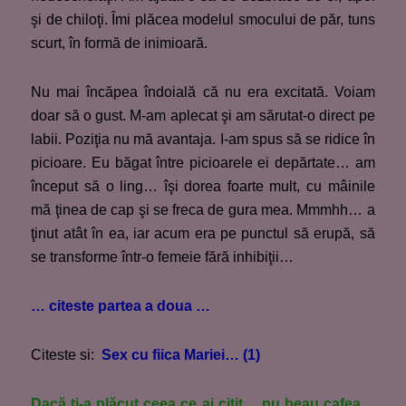
şi de chiloţi. Îmi plăcea modelul smocului de păr, tuns
scurt, în formă de inimioară.
Nu mai încăpea îndoială că nu era excitată. Voiam
doar să o gust. M-am aplecat şi am sărutat-o direct pe
labii. Poziţia nu mă avantaja. I-am spus să se ridice în
picioare. Eu băgat între picioarele ei depărtate… am
început să o ling… îşi dorea foarte mult, cu mâinile
mă ţinea de cap şi se freca de gura mea. Mmmhh… a
ţinut atât în ea, iar acum era pe punctul să erupă, să
se transforme într-o femeie fără inhibiţii…
… citeste partea a doua …
Citeste si:
Sex cu fiica Mariei… (1)
Dacă ţi-a plăcut ceea ce ai citit… nu beau cafea…