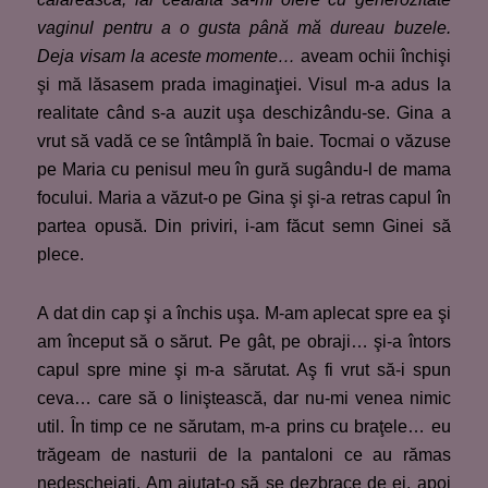
vaginul pentru a o gusta până mă dureau buzele.
Deja visam la aceste momente…
aveam ochii închişi
şi mă lăsasem prada imaginaţiei. Visul m-a adus la
realitate când s-a auzit uşa deschizându-se. Gina a
vrut să vadă ce se întâmplă în baie. Tocmai o văzuse
pe Maria cu penisul meu în gură sugându-l de mama
focului. Maria a văzut-o pe Gina şi şi-a retras capul în
partea opusă. Din priviri, i-am făcut semn Ginei să
plece.
A dat din cap şi a închis uşa. M-am aplecat spre ea şi
am început să o sărut. Pe gât, pe obraji… şi-a întors
capul spre mine şi m-a sărutat. Aş fi vrut să-i spun
ceva… care să o liniştească, dar nu-mi venea nimic
util. În timp ce ne sărutam, m-a prins cu braţele… eu
trăgeam de nasturii de la pantaloni ce au rămas
nedescheiaţi. Am ajutat-o să se dezbrace de ei, apoi