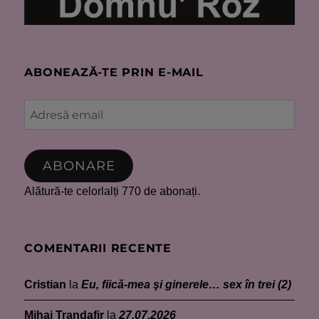
ABONEAZĂ-TE PRIN E-MAIL
Adresă
email
ABONARE
Alătură-te celorlalți 770 de abonați.
COMENTARII RECENTE
Cristian
la
Eu, fiică-mea şi ginerele… sex în trei (2)
Mihai Trandafir
la
27.07.2026