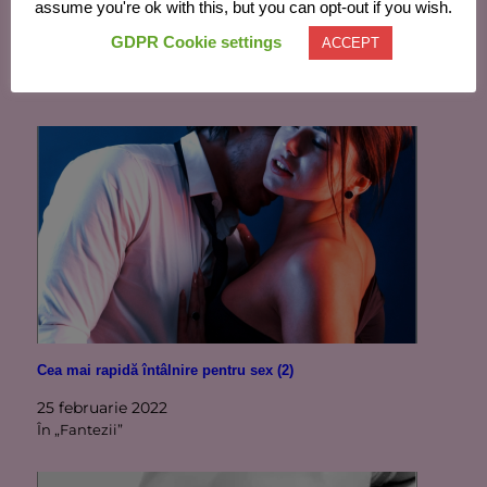
assume you're ok with this, but you can opt-out if you wish.
Întâlnirea
GDPR Cookie settings
ACCEPT
27 februarie 2014
În „Fantezii”
Cea mai rapidă întâlnire pentru sex (2)
25 februarie 2022
În „Fantezii”