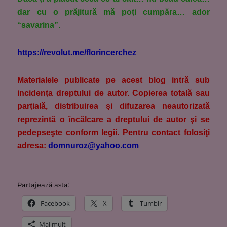
dar cu o prăjitură mă poţi cumpăra… ador
“savarina”.
https://revolut.me/florincerchez
M
aterialele publicate pe acest blog intră sub
incidenţa dreptului de autor. Copierea totală sau
parţială, distribuirea şi difuzarea neautorizată
reprezintă o încălcare a dreptului de autor şi se
pedepseşte conform legii. Pentru contact folosiţi
adresa:
domnuroz@yahoo.com
Partajează asta:
Facebook
X
Tumblr
Mai mult