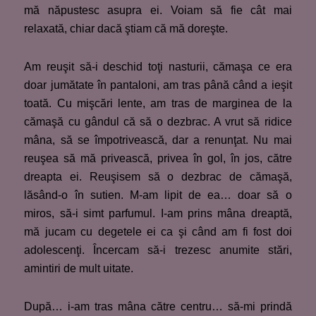
mă năpustesc asupra ei. Voiam să fie cât mai
relaxată, chiar dacă ştiam că mă doreşte.
Am reuşit să-i deschid toţi nasturii, cămaşa ce era
doar jumătate în pantaloni, am tras până când a ieşit
toată. Cu mişcări lente, am tras de marginea de la
cămaşă cu gândul că să o dezbrac. A vrut să ridice
mâna, să se împotrivească, dar a renunţat. Nu mai
reuşea să mă privească, privea în gol, în jos, către
dreapta ei. Reuşisem să o dezbrac de cămaşă,
lăsând-o în sutien. M-am lipit de ea… doar să o
miros, să-i simt parfumul. I-am prins mâna dreaptă,
mă jucam cu degetele ei ca şi când am fi fost doi
adolescenţi. Încercam să-i trezesc anumite stări,
amintiri de mult uitate.
După… i-am tras mâna către centru… să-mi prindă