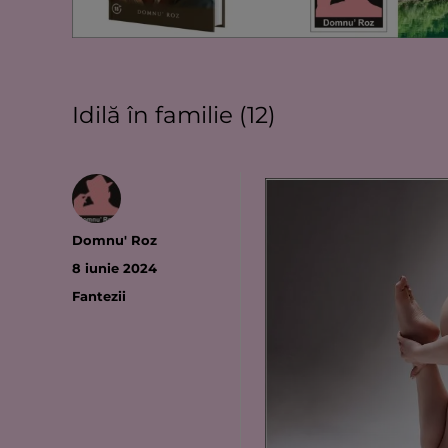
Idilă în familie (12)
Autor
Domnu' Roz
Publicat
8 iunie 2024
pe
Categorii
Fantezii