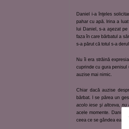
Daniel i-a înţeles solicit
pahar cu apă. Irina a lua
lui Daniel, s-a aşezat pe
faza în care bărbatul a săr
s-a părut că totul s-a deru
Nu îi era străină expresi
cuprinde cu gura penisul u
auzise mai nimic.
Chiar dacă auzise despr
bărbat. I se părea un ges
acolo iese şi altceva, n
acele momente. Daniel a 
ceea ce se gândea ea.