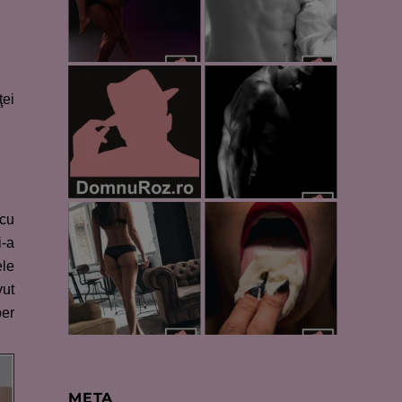
ţei
 cu
i-a
ele
vut
ber
META