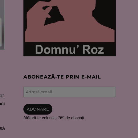
ABONEAZĂ-TE PRIN E-MAIL
Adresă
at.
email
poi
ABONARE
Alătură-te celorlalți 769 de abonați.
 să