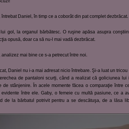
cuzi!
trebat Daniel, în timp ce a coborât din pat complet dezbrăcat.
l lui gol, la organul bărbătesc. O ruşine apăsa asupra conştiin
recţia opusă, doar ca să nu-l mai vadă dezbrăcat.
analizez mai bine ce s-a petrecut între noi.
at, Daniel nu i-a mai adresat nicio întrebare. Şi-a luat un tricou
rechea de pantaloni scurţi, când a realizat că goliciunea lui 
re de stânjenire. În acele momente făcea o comparaţie între c
e evidente între ele. Gaby, o femeie cu multă pasiune, ce a a
 de la bărbatul potrivit pentru a se descătuşa, de a lăsa li