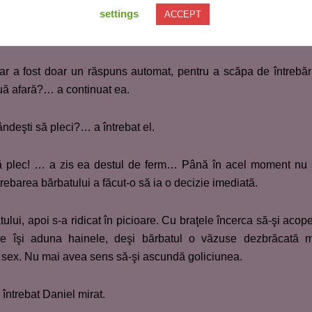
settings
ACCEPT
a întrebat el, în momentul în care s-a aşezat la spatele 
ar a fost doar un răspuns automat, pentru a scăpa de întrebăr
uă afară?… a continuat ea.
deşti să pleci?… a întrebat el.
să plec! … a zis ea destul de ferm… Până în acel moment nu
trebarea bărbatului a făcut-o să ia o decizie imediată.
tului, apoi s-a ridicat în picioare. Cu braţele încerca să-şi acop
ce îşi aduna hainele, deşi bărbatul o văzuse dezbrăcată 
t sex. Nu mai avea sens să-şi ascundă goliciunea.
întrebat Daniel mirat.