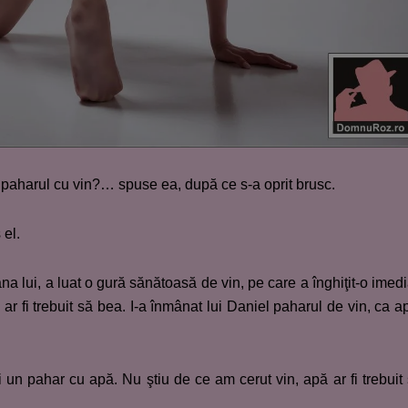
i paharul cu vin?… spuse ea, după ce s-a oprit brusc.
el.
na lui, a luat o gură sănătoasă de vin, pe care a înghiţit-o imedi
 ar fi trebuit să bea. I-a înmânat lui Daniel paharul de vin, ca a
 un pahar cu apă. Nu ştiu de ce am cerut vin, apă ar fi trebuit