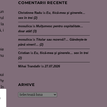
COMENTARII RECENTE
 un
Christinne Radu
la
Eu, fiică-mea şi ginerele…
rul
sex în trei (2)
 la
mosulica
la
Mulţumesc pentru ospitalitate…
, i
doar atât! (3)
mosulica
la
Titular sau rezervă?… Gândește-te
până vineri!… (2)
eie
Cristian
la
Eu, fiică-mea şi ginerele… sex în trei
 nu
(2)
Mihai Trandafir
la
27.07.2026
nui
Pe
ARHIVE
 în
 la
Arhive
e