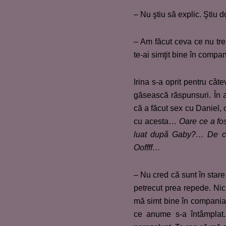
– Nu ştiu să explic. Ştiu 
– Am făcut ceva ce nu tr
te-ai simţit bine în comp
Irina s-a oprit pentru cât
găsească răspunsuri. În ac
că a făcut sex cu Daniel, 
cu acesta…
Oare ce a fo
luat după Gaby?… De ce
Ooffff…
– Nu cred că sunt în stare
petrecut prea repede. Nici
mă simt bine în compania t
ce anume s-a întâmplat