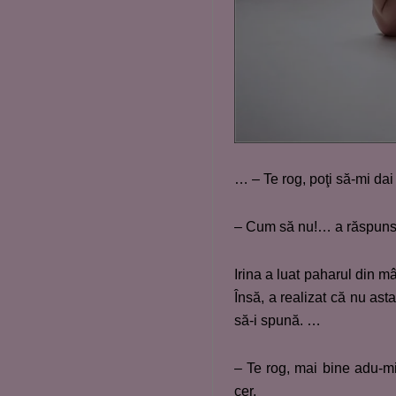
… – Te rog, poţi să-mi da
– Cum să nu!… a răspuns 
Irina a luat paharul din mâ
Însă, a realizat că nu asta
să-i spună. …
– Te rog, mai bine adu-mi
cer.