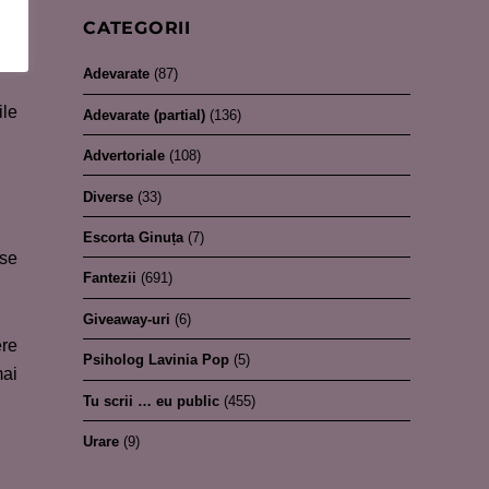
ei,
CATEGORII
Adevarate
(87)
ile
Adevarate (partial)
(136)
Advertoriale
(108)
Diverse
(33)
Escorta Ginuța
(7)
 se
Fantezii
(691)
Giveaway-uri
(6)
ere
Psiholog Lavinia Pop
(5)
mai
Tu scrii … eu public
(455)
Urare
(9)