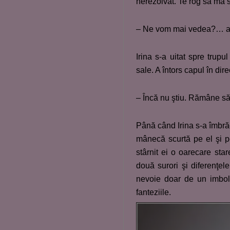
nerezolvat. Te rog să mă s
– Ne vom mai vedea?… a în
Irina s-a uitat spre trupu
sale. A întors capul în di
– Încă nu ştiu. Rămâne să 
Până când Irina s-a îmbrăc
mânecă scurtă pe el şi pe
stârnit ei o oarecare sta
două surori şi diferenţel
nevoie doar de un imbold
fanteziile.