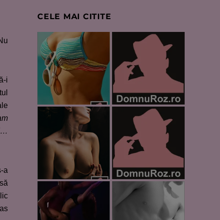
CELE MAI CITITE
 Nu
ă-i
tul
ale
-am
!…
s-a
 să
lic
as