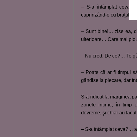
– S-a întâmplat ceva?… 
cuprinzând-o cu braţul.
– Sunt bine!… zise ea, d
ulterioare… Oare mai plo
– Nu cred. De ce?… Te gân
– Poate că ar fi timpul 
gândise la plecare, dar în
S-a ridicat la marginea pa
zonele intime, în timp 
devreme, şi chiar au făcu
– S-a întâmplat ceva?… a 