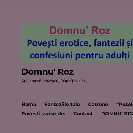
Domnu' Roz
Artă erotică, povestiri, fantezii erotice…
Home
Fanteziile tale
Catrene
“Pozel
Poveşti scrise de:
Contact
DOMNU’ RO