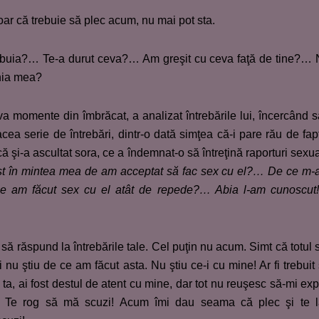
doar că trebuie să plec acum, nu mai pot sta.
ebuia?… Te-a durut ceva?… Am greşit cu ceva faţă de tine?…
ania mea?
eva momente din îmbrăcat, a analizat întrebările lui, încercând s
ea serie de întrebări, dintr-o dată simţea că-i pare rău de fap
că şi-a ascultat sora, ce a îndemnat-o să întreţină raporturi sexu
st în mintea mea de am acceptat să fac sex cu el?… De ce m
 am făcut sex cu el atât de repede?… Abia l-am cunoscut
 să răspund la întrebările tale. Cel puţin nu acum. Simt că totul 
 nu ştiu de ce am făcut asta. Nu ştiu ce-i cu mine! Ar fi trebuit
a, ai fost destul de atent cu mine, dar tot nu reuşesc să-mi exp
. Te rog să mă scuzi! Acum îmi dau seama că plec şi te l