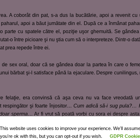
area. A coborât din pat, s-a dus la bucătărie, apoi a revenit cu
t paharul, apoi a băut jumătate din el. După ce a înmânat paha
 o parte cu spatele către el, poziţie uşor ghemuită. Se gândea
utat-o între picioare şi nu ştia cum să o interpreteze. Dintr-o dată
lat prea repede între ei.
a de sex oral, doar că se gândea doar la partea în care o fem
nui bărbat şi-l satisface până la ejaculare. Despre cunilingus,
e felaţie, era convinsă că aşa ceva nu va face vreodată u
t respingător şi foarte înjositor…
Cum adică să-i sug pul
a
?… 
u doar sperma
… Ar fi vrut să poată vorbi cu sora ei despre asta
înţeles că ceva se întâmplă cu Irina, dar nu avea nicio idee
This website uses cookies to improve your experience. We'll assum
you're ok with this, but you can opt-out if you wish.
GDPR Cookie